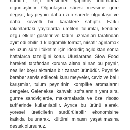
hamuru, keçi derisinden yapılmış tulumlarda
olgunlaştırılır. Olgunlaşma süresi mevsime göre
değişir; kış peyniri daha uzun sürede olgunlaşır ve
daha kuvvetli bir karaktere sahiptir. Farklı
rakımlardaki yaylalarda üretilen tulumlar, kendine
özgü etkiler gösterir ve tadım uzmanları tarafından
ayırt edilebilir. 1 kilogramlık format, misafir ağırlamak
ve uzun süreli tüketim için idealdir; açıldıktan sonra
haftalarca tazeliğini korur. Uluslararası Slow Food
hareketi tarafından koruma altına alınan bu peynir,
nesiller boyu aktarılan bir zanaat ürünüdür. Peynirle
beraber servis edilecek kuru meyveler, ceviz ve ballı
karışımlar, tulum peynirinin komplike aromalarını
dengeler. Geleneksel kahvaltı sofralarının yanı sıra,
gurme sandviçlerde, makarnalarda ve özel risotto
tariflerinde kullanılabilir. Ayrıca bu ürünü alarak,
yöresel üreticilerin sürdürülebilir ekonomisine
katkıda bulunarak, kültürel mirasın yaşatılmasına
destek olursunuz.