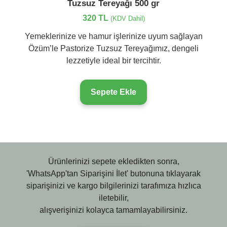
Tuzsuz Tereyağı 500 gr
320 TL
(KDV Dahil)
Yemeklerinize ve hamur işlerinize uyum sağlayan
Özüm’le Pastorize Tuzsuz Tereyağımız, dengeli
lezzetiyle ideal bir tercihtir.
Sepete Ekle
Ürünlerinizi sepete ekledikten sonra,
'WhatsApp'tan Siparişini İlet' butonuna tıklayarak
siparişinizi ve kargo bilgilerinizi tarafımıza hızlıca
iletebilir,
alışverişinizi kolayca tamamlayabilirsiniz.